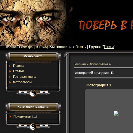
Вы вошли как
Гость
| Группа "
Гости
"
Главная
l
Регистрация
l
Вход
l
Меню сайта
Главная
»
Фотоальбом
»
Главная
Статьи
Фотографий в разделе
:
11
Гостевая книга
Фотоальбом
Фотография 1
Категории раздела
18.11.2008
Пришельцы
[11]
mistika