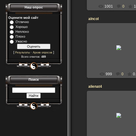
1001
0
1
Наш опрос
Оцените мой сайт
alncol
Отлично
Хорошо
Неплохо
Плохо
Ужасно
18.11.2008
[
·
]
mistika
Результаты
Архив опросов
Всего ответов:
489
999
0
0
Поиск
alienat4
18.11.2008
mistika