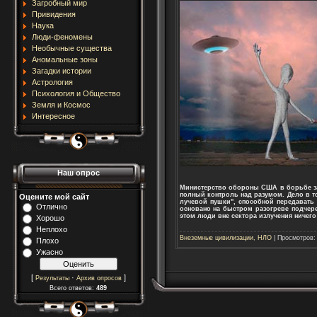
Загробный мир
Привидения
Наука
Люди-феномены
Необычные существа
Аномальные зоны
Загадки истории
Астрология
Психология и Общество
Земля и Космос
Интересное
Наш опрос
Министерство обороны США в борьбе за
полный контроль над разумом. Дело в то
Оцените мой сайт
лучевой пушки", способной передават
Отлично
основано на быстром разогреве подчер
этом люди вне сектора излучения ничего
Хорошо
Неплохо
Внеземные цивилизации, НЛО
| Просмотров:
Плохо
Ужасно
[
·
]
Результаты
Архив опросов
Всего ответов:
489