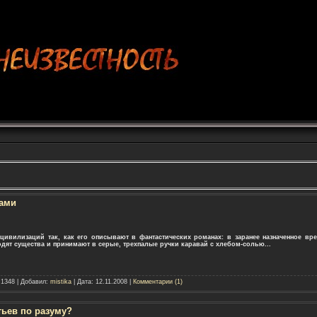
цами
цивилизаций так, как его описывают в фантастических романах: в заранее назначенное вр
дят существа и принимают в серые, трехпалые ручки каравай с хлебом-солью...
 1348 | Добавил:
mistika
| Дата:
12.11.2008
|
Комментарии (1)
тьев по разуму?