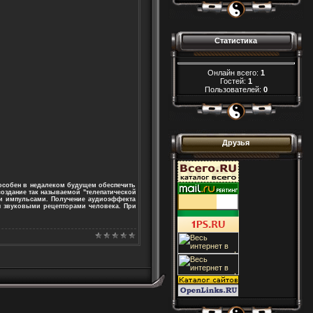
Статистика
Онлайн всего:
1
Гостей:
1
Пользователей:
0
Друзья
особен в недалеком будущем обеспечить
создание так называемой "телепатической
и импульсами. Получение аудиоэффекта
я звуковыми рецепторами человека. При