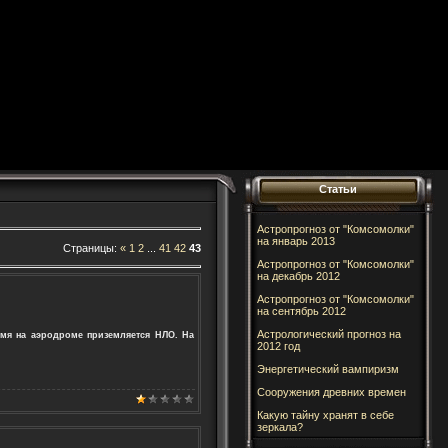
Статьи
Астропрогноз от "Комсомолки"
на январь 2013
Страницы
:
«
1
2
...
41
42
43
Астропрогноз от "Комсомолки"
на декабрь 2012
Астропрогноз от "Комсомолки"
на сентябрь 2012
Астрологический прогноз на
емя на аэродроме приземляется НЛО. На
2012 год
Энергетический вампиризм
Cооружения древних времен
Какую тайну хранят в себе
зеркала?