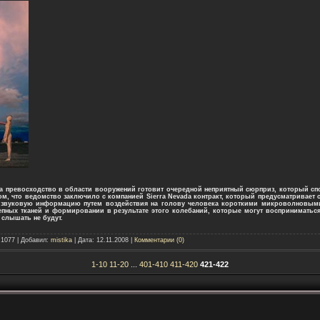
 превосходство в области вооружений готовит очередной неприятный сюрприз, который сп
м, что ведомство заключило с компанией Sierra Nevada контракт, который предусматривает 
ь звуковую информацию путем воздействия на голову человека короткими микроволновым
епных тканей и формировании в результате этого колебаний, которые могут восприниматьс
 слышать не будут.
 1077 | Добавил:
mistika
| Дата:
12.11.2008
|
Комментарии (0)
1-10
11-20
...
401-410
411-420
421-422