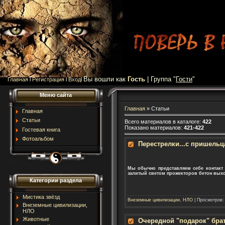
Вы вошли как
Гость
| Группа "
Гости
"
Главная
l
Регистрация
l
Вход
l
Меню сайта
Главная
»
Статьи
Главная
Статьи
Всего материалов в каталоге
:
422
Показано материалов
:
421-422
Гостевая книга
Фотоальбом
Перестрелки...с пришель
Мы обычно представляем себе контакт 
залитый светом прожекторов бетон выхо
Категории раздела
Мистика звёзд
Внеземные цивилизации, НЛО
| Просмотров:
Внеземные цивилизации,
НЛО
Животные
Очередной "подарок" бра