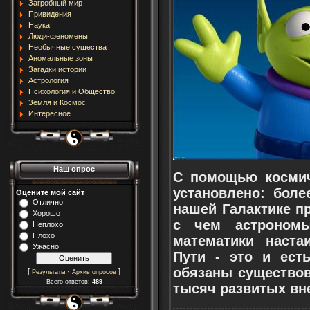
Загробный мир
Привидения
Наука
Люди-феномены
Необычные существа
Аномальные зоны
Загадки истории
Астрология
Психология и Общество
Земля и Космос
Интересное
Наш опрос
С помощью космич
установлено: бол
Оцените мой сайт
Отлично
нашей Галактике п
Хорошо
с чем астроном
Неплохо
Плохо
математики наста
Ужасно
Пути - это и ест
обязаны существов
[
·
]
Результаты
Архив опросов
Всего ответов:
489
тысяч развитых вн