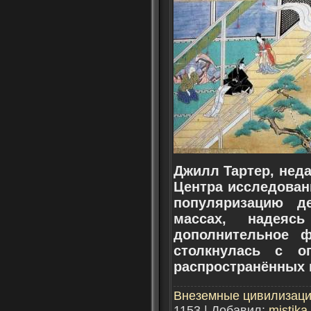
Джилл Тартер, нед
Центра исследовани
популяризацию д
массах, надея
дополнительное ф
столкнулась с о
распространённых 
Внеземные цивилизац
1153 | Добавил:
mistika