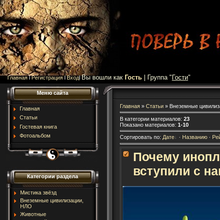
Вы вошли как
Гость
| Группа "
Гости
"
Главная
l
Регистрация
l
Вход
l
Меню сайта
Главная
»
Статьи
» Внеземные цивилиз
Главная
Статьи
В категории материалов
:
23
Показано материалов
:
1-10
Гостевая книга
Фотоальбом
Сортировать по
:
Дате
·
Названию
·
Ре
Почему инопл
вступили с на
Категории раздела
Мистика звёзд
Внеземные цивилизации,
НЛО
Животные