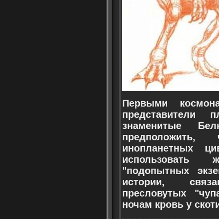
Первыми космон
представители 
знаменитые Бе
предположить,
инопланетных ци
использовать 
"подопытных экзе
истории, свя
пресловутых "чуп
ночам кровь у скот