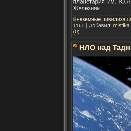
планетария им. Ю.А
Железняк.
Внеземные цивилизац
1160 | Добавил:
mistika
(0)
НЛО над Тадж