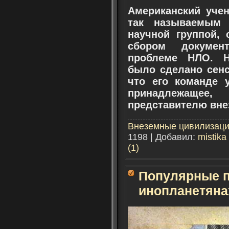
Американский уче
так называемым 
научной группой,
сбором докумен
проблеме НЛО. Н
было сделано сенс
что его команде 
принадлежаще
представителю вне
Внеземные цивилизац
1198 | Добавил:
mistika
(1)
Популярные п
инопланетянах