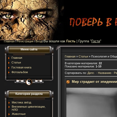
Вы вошли как
Гость
| Группа "
Гости
"
Главная
l
Регистрация
l
Вход
l
Меню сайта
Главная
»
Статьи
» Психология и Общ
Главная
Статьи
В категории материалов
:
22
Показано материалов
:
1-10
Гостевая книга
Фотоальбом
Сортировать по
:
Дате
·
Названию
·
Ре
Мир страдает от эпидемии
Категории раздела
Мистика звёзд
Внеземные цивилизации,
НЛО
Животные