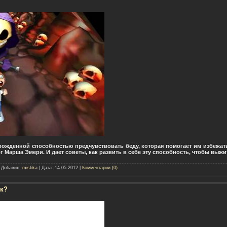
жденной способностью предчувствовать беду, которая помогает им избежать
 Марша Эмери. И дает советы, как развить в себе эту способность, чтобы выж
| Добавил:
mistika
| Дата:
14.05.2012
|
Комментарии (0)
ек?