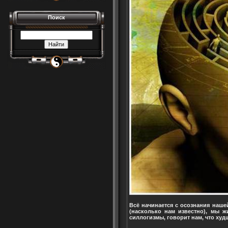
Поиск
Всё начинается с осознания наше
(насколько нам известно), мы ж
силлогизмы, говорит нам, что худ