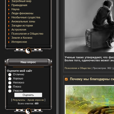
Загробный мир
Привидения
Наука
Люди-феномены
Необычные существа
Аномальные зоны
Загадки истории
Астрология
Психология и Общество
Земля и Космос
Интересное
Ученые также утверждают, что фи
Более того, одиночество может зн
Наш опрос
Психология и Общество
| Просмотров: 962 |
Оцените мой сайт
Отлично
Хорошо
Почему мы благодарны с
Неплохо
Плохо
Ужасно
[
·
]
Результаты
Архив опросов
Всего ответов:
489