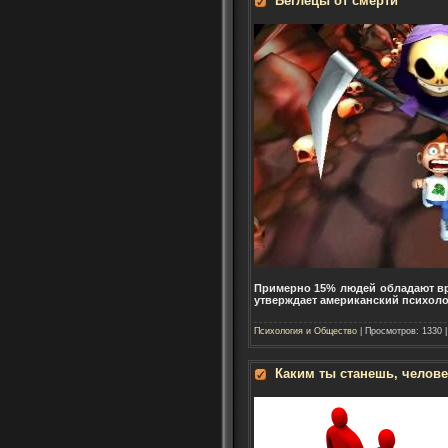
Беглецы от смерти
Примерно 15% людей обладают вро
утверждает американский психолог
Психология и Общество
| Просмотров: 1330 
Каким ты станешь, челов