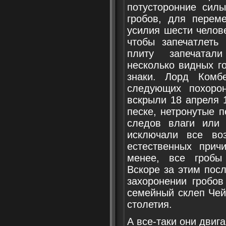
потусторонние силы
гробов, для перем
усилия шести челов
чтобы запечатлеть
плиту запечатал
несколько видных г
знаки. Лорд Комб
следующих похорон
вскрыли 18 апреля 
песке, нетронутые п
следов влаги или
исключали все во
естественных прич
менее, все гробы
Вскоре за этим пос
захоронении гробов
семейный склеп Чей
столетия.
А все-таки они двиг