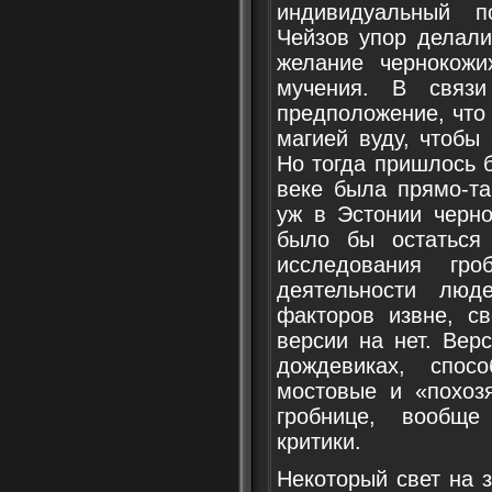
индивидуальный п
Чейзов упор делали
желание чернокожи
мучения. В связ
предположение, что 
магией вуду, чтобы
Но тогда пришлось б
веке была прямо-та
уж в Эстонии черно
было бы остаться
исследования гр
деятельности люд
факторов извне, с
версии на нет. Вер
дождевиках, спос
мостовые и «похоз
гробнице, вообще
критики.
Некоторый свет на 