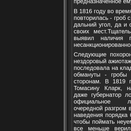
предназначенное ем
В 1816 году во вре
повторилась - гроб 
дальний угол, да и
своих мест.Тщател
выявил наличия 
несанкционированно
Следующие похоро
нездоровый ажиотаж
последовала на кла
обмануты - гробы
сторонам. В 1819 г
Томасину Кларк, н
даже губернатор л
официальное ли
очередной разгром в
наведения порядка 
чтобы поймать неуе
все меньше верил