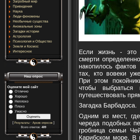
Загробный мир
Привидения
Наука
Люди-феномены
Необычные существа
Аномальные зоны
Загадки истории
Астрология
Психология и Общество
Земля и Космос
Если жизнь - это
Интересное
смерти определенно
накопилось фактов
тах, кто вовеки уж
Наш опрос
При этом покойник
чтобы выбраться 
Оцените мой сайт
Отлично
путешествовать прям
Хорошо
Неплохо
Загадка Барбадоса.
Плохо
Ужасно
Одним из мест, гд
череда подобных пе
[
·
]
Результаты
Архив опросов
Всего ответов:
489
гробница семьи Че
Карибском море. В 