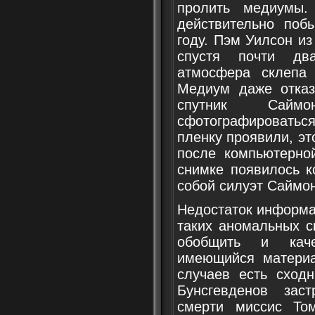
пролить медиумы.
действительно поб
году. Пэм Уилсон из
спустя почти два
атмосфера склепа 
Медиум даже отказ
спутник Сайм
сфотографироваться 
пленку проявили, эт
после компьютерно
снимке появилось к
собой силуэт Саймо
Недостаток информа
таких аномальных с
обобщить и качес
имеющийся материа
случаев есть сходн
Бунсгевденов заст
смерти миссис То