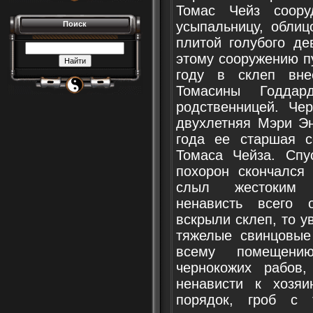
Томас Чейз соору
усыпальницу, обли
Поиск
плитой голубого де
этому сооружению п
году в склеп вне
Томасины Годдар
родственницей. Че
двухлетняя Мэри Эн
года ее старшая с
Томаса Чейза. Спу
похорон скончался
слыл жестоким 
ненависть всего 
вскрыли склеп, то у
тяжелые свинцовые
всему помещени
чернокожих рабов,
ненависти к хозя
порядок, гроб с