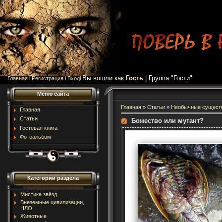
Вы вошли как
Гость
| Группа "
Гости
"
Главная
l
Регистрация
l
Вход
l
Меню сайта
Главная
»
Статьи
»
Необычные сущест
Главная
Статьи
Божество или мутант?
Гостевая книга
Фотоальбом
Категории раздела
Мистика звёзд
Внеземные цивилизации,
НЛО
Животные