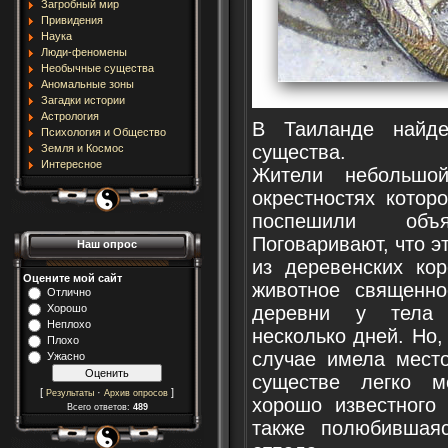
Загробный мир
Привидения
Наука
Люди-феномены
Необычные существа
Аномальные зоны
Загадки истории
Астрология
В Таиланде найде
Психология и Общество
существа.
Земля и Космос
Интересное
Жители небольшой
окрестностях котор
поспешили объ
Поговаривают, что э
Наш опрос
из деревенских ко
Оцените мой сайт
животное священн
Отлично
Хорошо
деревни у тела 
Неплохо
несколько дней. Но
Плохо
случае имела мест
Ужасно
существе легко м
[
·
]
Результаты
Архив опросов
хорошо известного
Всего ответов:
489
также полюбившая