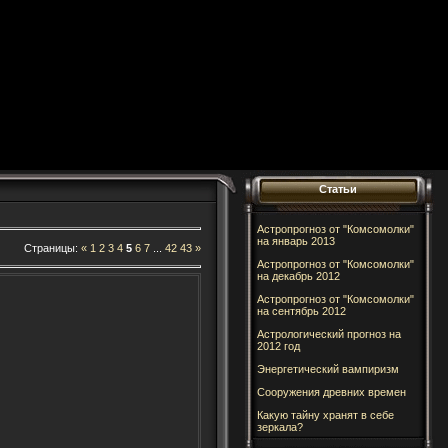
Статьи
Астропрогноз от "Комсомолки"
на январь 2013
Страницы
:
«
1
2
3
4
5
6
7
...
42
43
»
Астропрогноз от "Комсомолки"
на декабрь 2012
Астропрогноз от "Комсомолки"
на сентябрь 2012
Астрологический прогноз на
2012 год
Энергетический вампиризм
Cооружения древних времен
Какую тайну хранят в себе
зеркала?