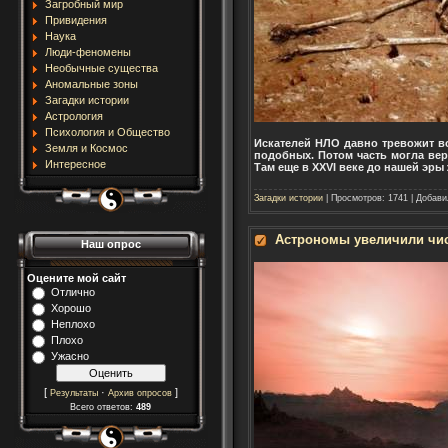
Загробный мир
Привидения
Наука
Люди-феномены
Необычные существа
Аномальные зоны
Загадки истории
Астрология
Психология и Общество
Искателей НЛО давно тревожит в
Земля и Космос
подобных. Потом часть могла вер
Интересное
Там еще в XXVI веке до нашей эры
Загадки истории
| Просмотров: 1741 | Добав
Астрономы увеличили чис
Наш опрос
Оцените мой сайт
Отлично
Хорошо
Неплохо
Плохо
Ужасно
[
·
]
Результаты
Архив опросов
Всего ответов:
489