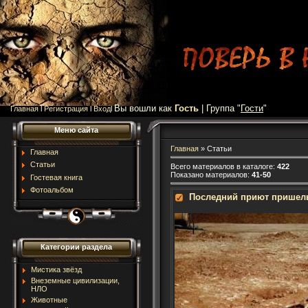
Вы вошли как
Гость
| Группа "
Гости
"
Главная
l
Регистрация
l
Вход
l
Меню сайта
Главная
»
Статьи
Главная
Статьи
Всего материалов в каталоге
:
422
Показано материалов
:
41-50
Гостевая книга
Фотоальбом
Последний приют пришел
Категории раздела
Мистика звёзд
Внеземные цивилизации,
НЛО
Животные