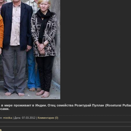
 мире проживает в Индии. Отец семейства Розитурай Пуллан (Roseturai Pullan
осами.
ил:
mistika
| Дата:
07.03.2012
|
Комментарии (0)
а