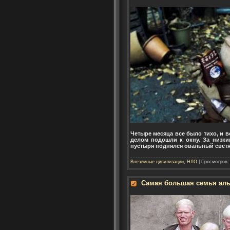
Четыре месяца все было тихо, и 
делом подошли к окну. За низки
пустыря поднялся овальный светящ
Внеземные цивилизации, НЛО
| Просмотров:
Самая большая семья ал