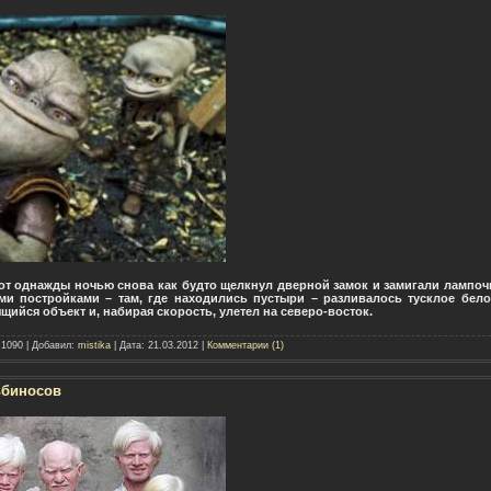
вот однажды ночью снова как будто щелкнул дверной замок и замигали лампо
ми постройками – там, где находились пустыри – разливалось тусклое бело-
ийся объект и, набирая скорость, улетел на северо-восток.
 1090 | Добавил:
mistika
| Дата:
21.03.2012
|
Комментарии (1)
ьбиносов