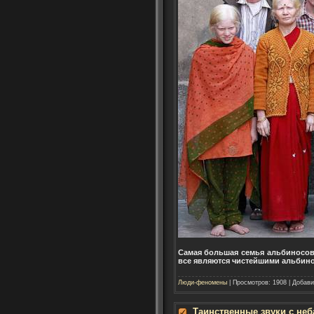
Самая большая семья альбиносов в
все являются чистейшими альбин
Люди-феномены
| Просмотров: 1908 | Добав
Таинственные звуки с неб