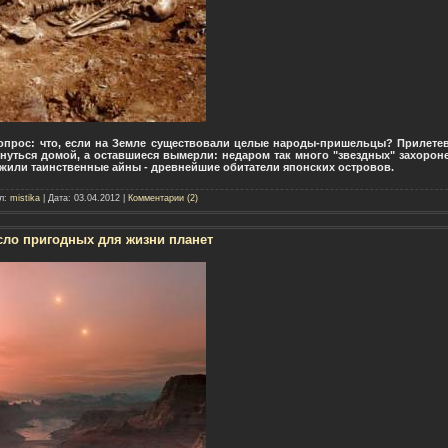
опрос: что, если на Земле существовали целые народы-пришельцы? Прилетев
нуться домой, а оставшиеся вымерли: недаром так много "звездных" захороне
 жили таинственные айны - древнейшие обитатели японских островов.
ил:
mistika
| Дата:
03.04.2012
|
Комментарии (2)
ло пригодных для жизни планет