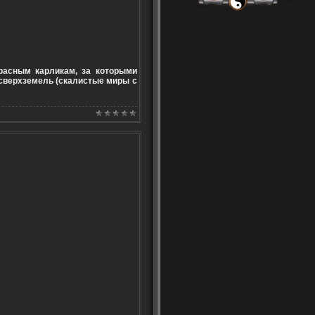
расным карликам, за которыми
сверхземель (скалистые миры с