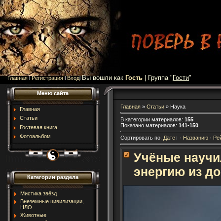
Вы вошли как
Гость
| Группа "
Гости
"
Главная
l
Регистрация
l
Вход
l
Меню сайта
Главная
»
Статьи
» Наука
Главная
Статьи
В категории материалов
:
155
Показано материалов
:
141-150
Гостевая книга
Фотоальбом
Сортировать по
:
Дате
·
Названию
·
Ре
Учёные научи
энергию из до
Категории раздела
Мистика звёзд
Внеземные цивилизации,
НЛО
Животные