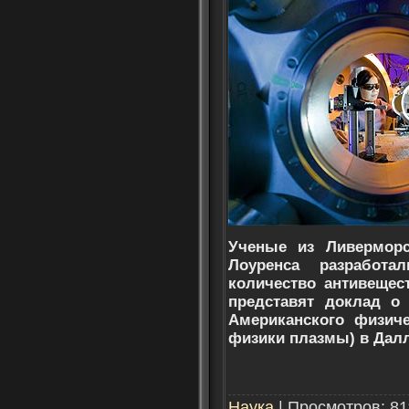
Ученые из Ливерморс
Лоуренса разработа
количество антивещес
представят доклад о
Американского физиче
физики плазмы) в Дал
Наука
| Просмотров: 81