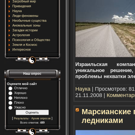
Загробный мир
Привидения
Наука
Люди-феномены
Необычные существа
Аномальные зоны
Загадки истории
Астрология
Психология и Общество
Земля и Космос
Интересное
Израильская компан
уникальное решение
Наш опрос
проблемы нехватки эле
Оцените мой сайт
Наука
| Просмотров: 81
Отлично
Хорошо
21.11.2008
|
Комментари
Неплохо
Плохо
Ужасно
Марсианские 
ледниками
[
·
]
Результаты
Архив опросов
Всего ответов:
489